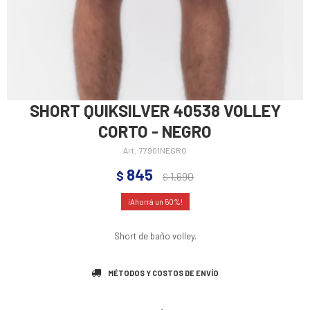
SHORT QUIKSILVER 40538 VOLLEY
CORTO - NEGRO
77901NEGRO
845
$
1.690
$
50
Short de baño volley.
MÉTODOS Y COSTOS DE ENVÍO