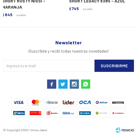
SHORT RUSTY NISSI -
SHORT LEGACY 6385 - AZUL
NARANJA
745
$
1.490
$
645
$
1.290
$
Newsletter
¡Suscribite y recibí todas nuestras novedades!
SUSCRIBIRME




© Copyright 2026 / Unica Jeans