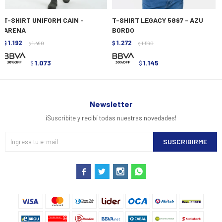
T-SHIRT UNIFORM CAIN -
T-SHIRT LEGACY 5897 - AZU
ARENA
BORDO
1.192
1.272
$
1.490
$
1.590
$
$
1.073
1.145
$
$
Newsletter
¡Suscribite y recibí todas nuestras novedades!
SUSCRIBIRME



