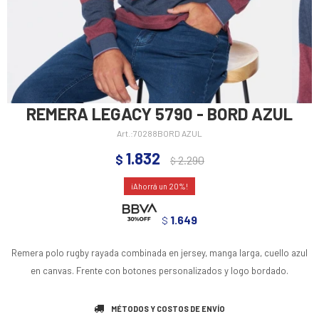
REMERA LEGACY 5790 - BORD AZUL
70288BORD AZUL
1.832
$
2.290
$
20
1.649
$
Remera polo rugby rayada combinada en jersey, manga larga, cuello azul
en canvas. Frente con botones personalizados y logo bordado.
MÉTODOS Y COSTOS DE ENVÍO