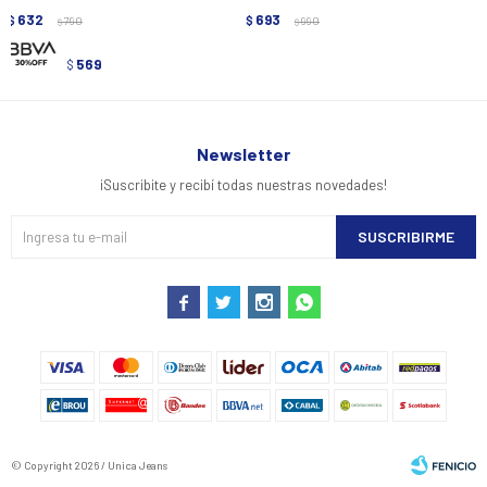
632
693
$
790
$
990
$
$
569
$
Newsletter
¡Suscribite y recibí todas nuestras novedades!
SUSCRIBIRME




© Copyright 2026 / Unica Jeans