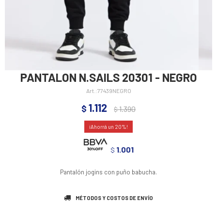
PANTALON N.SAILS 20301 - NEGRO
77439NEGRO
1.112
$
1.390
$
20
1.001
$
Pantalón jogins con puño babucha.
MÉTODOS Y COSTOS DE ENVÍO