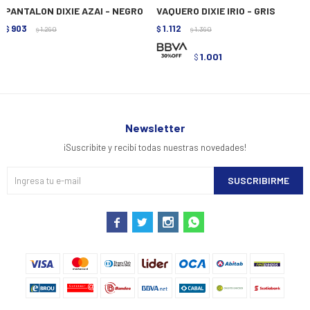
PANTALON DIXIE AZAI - NEGRO
VAQUERO DIXIE IRIO - GRIS
903
1.112
$
1.290
$
1.390
$
$
1.001
$
Newsletter
¡Suscribite y recibí todas nuestras novedades!
SUSCRIBIRME



