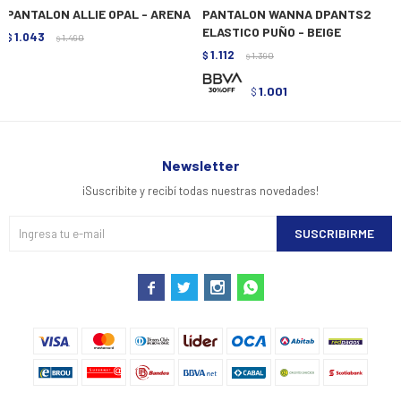
PANTALON ALLIE OPAL - ARENA
PANTALON WANNA DPANTS2
ELASTICO PUÑO - BEIGE
1.043
$
1.490
$
1.112
$
1.390
$
1.001
$
Newsletter
¡Suscribite y recibí todas nuestras novedades!
SUSCRIBIRME



