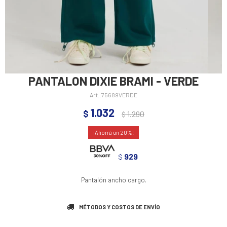
PANTALON DIXIE BRAMI - VERDE
75689VERDE
1.032
$
1.290
$
20
929
$
Pantalón ancho cargo.
MÉTODOS Y COSTOS DE ENVÍO