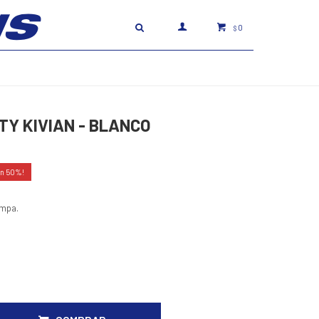
0
$
Y KIVIAN - BLANCO
50
ampa.