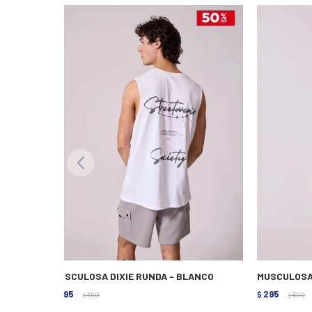
MUSCULOSA DIXIE RUNDA - BLANCO
MUSCULOSA 
295
295
$
590
$
590
$
$