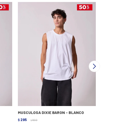
MUSCULOSA DIXIE BARON - BLANCO
MUSCULSOA R
295
495
$
590
$
990
$
$