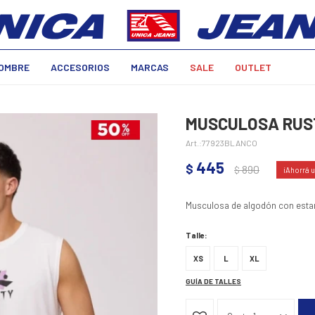
OMBRE
ACCESORIOS
MARCAS
SALE
OUTLET
MUSCULOSA RUST
77923BLANCO
445
$
890
$
Musculosa de algodón con est
Talle:
XS
L
XL
GUÍA DE TALLES