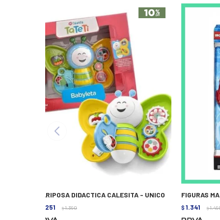
MARIPOSA DIDACTICA CALESITA - UNICO
FIGURAS MA
1.251
1.341
$
1.390
$
1.49
$
$