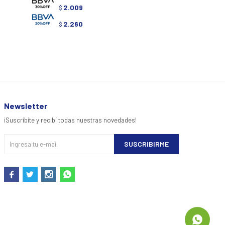
2.009
2.1
$
$
2.260
2.4
$
$
Newsletter
¡Suscribite y recibí todas nuestras novedades!
SUSCRIBIRME



