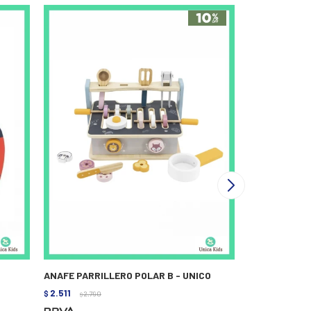
ANAFE PARRILLERO POLAR B - UNICO
VALIJA DE DO
2.511
2.691
$
2.790
$
2.990
$
$