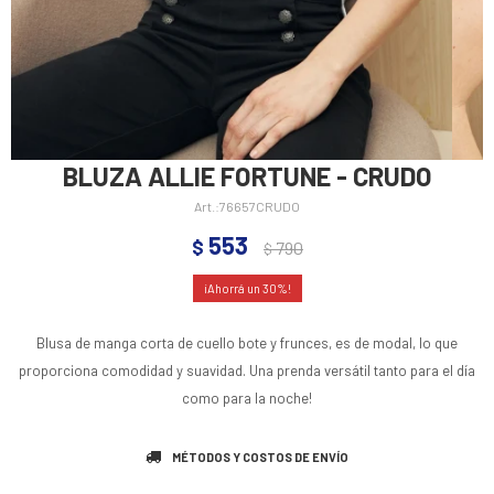
BLUZA ALLIE FORTUNE - CRUDO
76657CRUDO
553
$
790
$
30
Blusa de manga corta de cuello bote y frunces, es de modal, lo que
proporciona comodidad y suavidad. Una prenda versátil tanto para el día
como para la noche!
MÉTODOS Y COSTOS DE ENVÍO