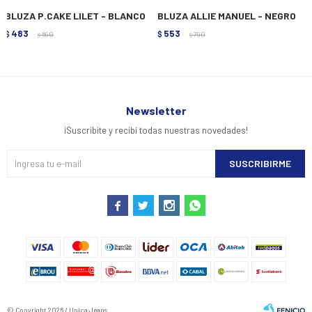
BLUZA P.CAKE LILET - BLANCO
BLUZA ALLIE MANUEL - NEGRO
483
553
$
690
$
790
$
$
Newsletter
¡Suscribite y recibí todas nuestras novedades!
SUSCRIBIRME




© Copyright 2026 / Unica Jeans