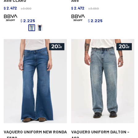
A58 CLARO
A65
2.472
2.472
$
3.090
$
3.090
$
$
2.225
2.225
$
$
VAQUERO UNIFORM NEW RONDA
VAQUERO UNIFORM DALTON -
- E680
A60