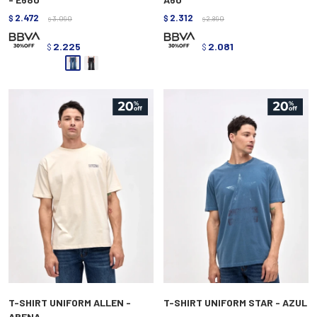
2.472
2.312
$
3.090
$
2.890
$
$
2.225
2.081
$
$
T-SHIRT UNIFORM ALLEN -
T-SHIRT UNIFORM STAR - AZUL
ARENA