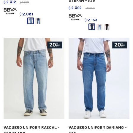
STEFAN - A75
2.312
$
2.890
$
2.392
$
2.990
$
2.081
$
2.153
$
VAQUERO UNIFORM RASCAL -
VAQUERO UNIFORM DAMIANO -