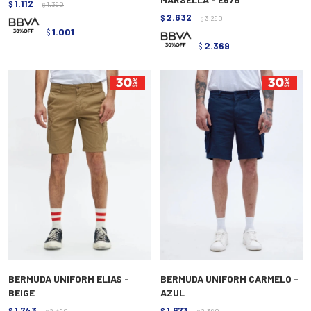
1.112
$
1.390
$
2.632
$
3.290
$
1.001
$
2.369
$
BERMUDA UNIFORM ELIAS -
BERMUDA UNIFORM CARMELO -
BEIGE
AZUL
1.743
1.673