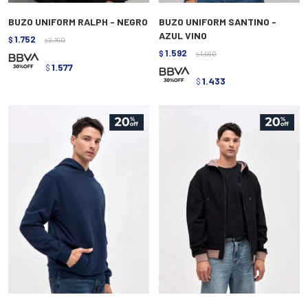
BUZO UNIFORM RALPH - NEGRO
BUZO UNIFORM SANTINO -
AZUL VINO
1.752
$
2.190
$
1.592
$
1.990
$
1.577
$
1.433
$