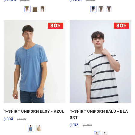
$
2.490
$
2.390
$
$
T-SHIRT UNIFORM ELOY - AZUL
T-SHIRT UNIFORM BALU - BLA
GRT
903
$
1.290
$
973
$
1.390
$