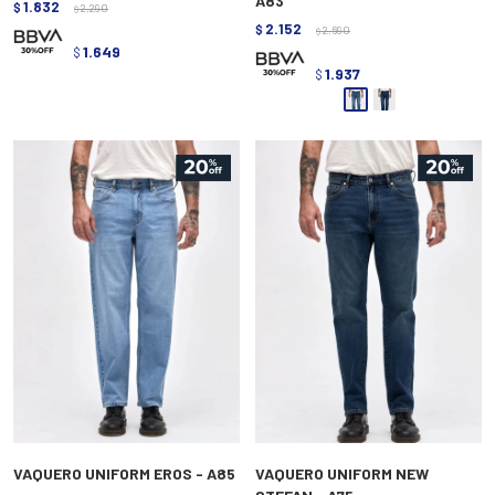
A83
1.832
$
2.290
$
2.152
$
2.690
$
1.649
$
1.937
$
VAQUERO UNIFORM EROS - A85
VAQUERO UNIFORM NEW