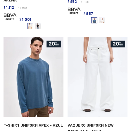
952
$
1.190
$
1.112
$
1.390
$
857
$
1.001
$
T-SHIRT UNIFORM APEX - AZUL
VAQUERO UNIFORM NEW
MARSELLA - E678