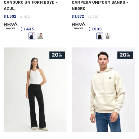
CANGURO UNIFORM BOYD -
CAMPERA UNIFORM BANKS -
AZUL
NEGRO
1.592
1.672
$
1.990
$
2.090
$
$
1.433
1.505
$
$