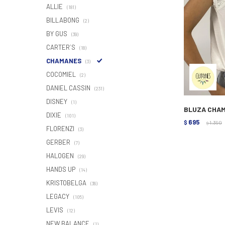
ALLIE
(181)
BILLABONG
(2)
BY GUS
(39)
CARTER´S
(18)
CHAMANES
(3)
COCOMIEL
(2)
DANIEL CASSIN
(231)
DISNEY
(1)
BLUZA CHAM
DIXIE
(101)
695
$
1.390
$
FLORENZI
(3)
GERBER
(7)
HALOGEN
(29)
HANDS UP
(14)
KRISTOBELGA
(36)
LEGACY
(105)
LEVIS
(12)
NEW BALANCE
(1)