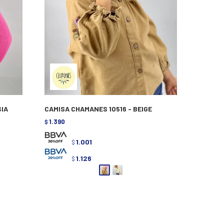
SIA
CAMISA CHAMANES 10516 - BEIGE
1.390
$
1.001
$
1.126
$