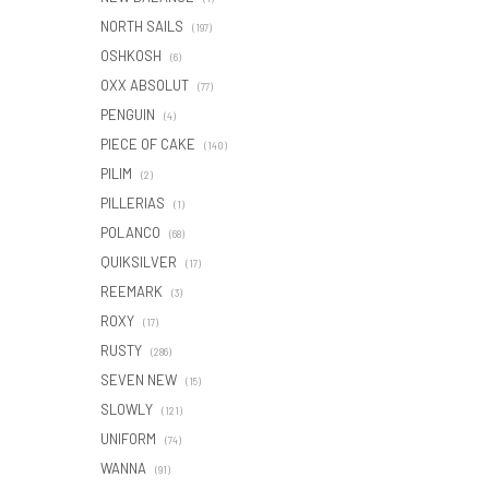
NORTH SAILS
(197)
OSHKOSH
(6)
OXX ABSOLUT
(77)
PENGUIN
(4)
PIECE OF CAKE
(140)
PILIM
(2)
PILLERIAS
(1)
POLANCO
(68)
QUIKSILVER
(17)
REEMARK
(3)
ROXY
(17)
RUSTY
(286)
SEVEN NEW
(15)
SLOWLY
(121)
UNIFORM
(74)
WANNA
(91)