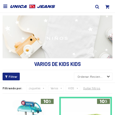

VARIOS DE KIDS KIDS
Recientes
Quitar filtros
Filtrando por:
Juguetes
Varios
KIDS