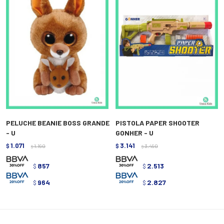
PELUCHE BEANIE BOSS GRANDE
PISTOLA PAPER SHOOTER
- U
GONHER - U
1.071
3.141
$
1.190
$
3.490
$
$
857
2.513
$
$
964
2.827
$
$