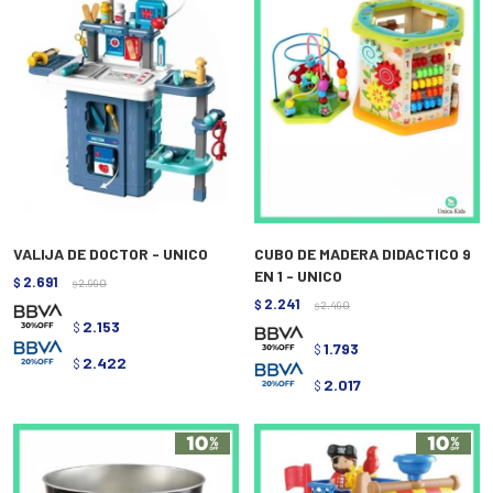
VALIJA DE DOCTOR - UNICO
CUBO DE MADERA DIDACTICO 9
EN 1 - UNICO
2.691
$
2.990
$
2.241
$
2.490
$
2.153
$
1.793
$
2.422
$
2.017
$