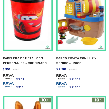
PAPELERA DE METAL CON
BARCO PIRATA CON LUZ Y
PERSONAJES - COMBINADO
SONIDO - UNICO
351
2.961
$
390
$
3.290
$
$
281
2.369
$
$
316
2.665
$
$