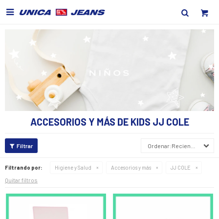

ACCESORIOS Y MÁS DE KIDS JJ COLE
Recientes
Filtrando por:
Higiene y Salud
Accesorios y más
JJ COLE
Quitar filtros