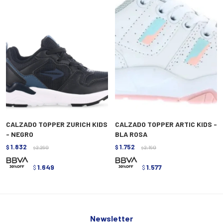
CALZADO TOPPER ZURICH KIDS
CALZADO TOPPER ARTIC KIDS -
- NEGRO
BLA ROSA
1.832
1.752
$
2.290
$
2.190
$
$
1.649
1.577
$
$
Newsletter