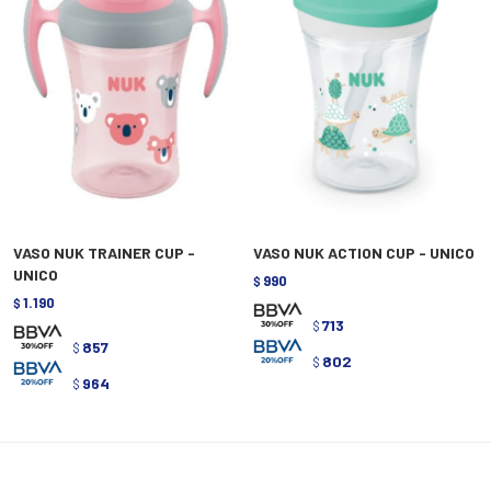
VASO NUK TRAINER CUP -
VASO NUK ACTION CUP - UNICO
UNICO
990
$
1.190
$
713
$
857
$
802
$
964
$