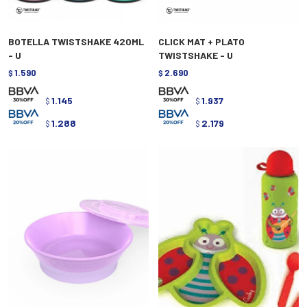
BOTELLA TWISTSHAKE 420ML
CLICK MAT + PLATO
- U
TWISTSHAKE - U
1.590
2.690
$
$
1.145
1.937
$
$
1.288
2.179
$
$