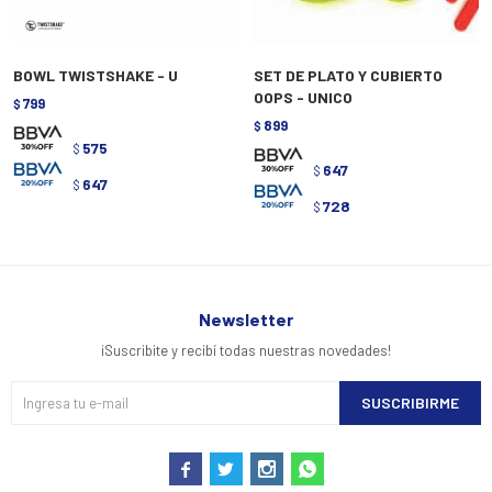
BOWL TWISTSHAKE - U
SET DE PLATO Y CUBIERTO
OOPS - UNICO
799
$
899
$
575
$
647
$
647
$
728
$
Newsletter
¡Suscribite y recibí todas nuestras novedades!
SUSCRIBIRME



