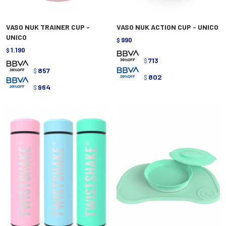
VASO NUK TRAINER CUP -
VASO NUK ACTION CUP - UNICO
UNICO
990
$
1.190
$
713
$
857
$
802
$
964
$