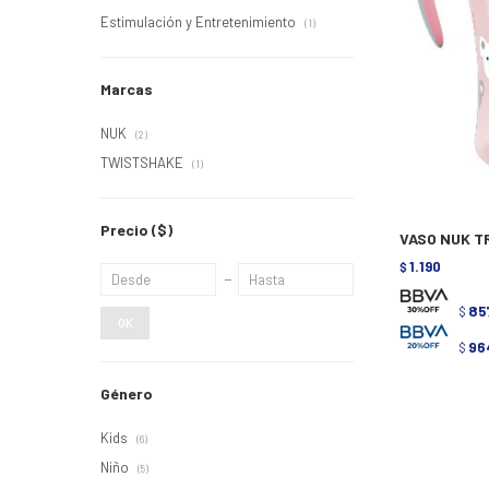
Estimulación y Entretenimiento
(1)
Marcas
NUK
(2)
TWISTSHAKE
(1)
Precio
($)
VASO NUK T
1.190
$
85
$
OK
96
$
Género
Kids
(6)
Niño
(5)