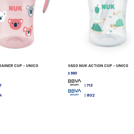
RAINER CUP - UNICO
VASO NUK ACTION CUP - UNICO
990
$
7
713
$
4
802
$