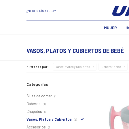
¿NECESITÁS AYUDA?
MUJER
H
VASOS, PLATOS Y CUBIERTOS DE BEBÉ
Filtrando por:
Vasos, Platos y Cubiertos
Género:
Bebé
Categorías
Sillas de comer
(1)
Baberos
(1)
Chupetes
(3)
Vasos, Platos y Cubiertos
(3)
Accesorios
(2)