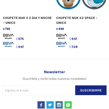
CHUPETE NUK X 2 DIA Y NOCHE
CHUPETE NUK X2 SPACE -
- UNICO
UNICO
799
899
$
$
575
647
$
$
647
728
$
$
Newsletter
¡Suscribite y recibí todas nuestras novedades!
SUSCRIBIRME



