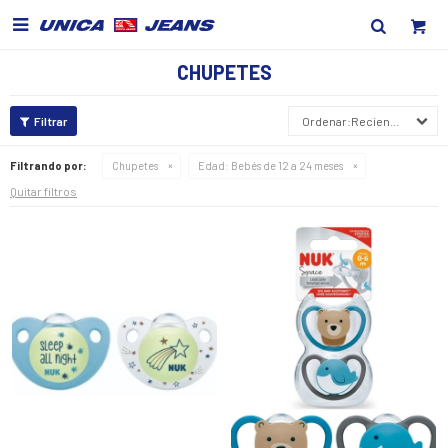

CHUPETES
Recientes
Filtrando por:
Chupetes
Edad:
Bebés de 12 a 24 meses
Quitar filtros