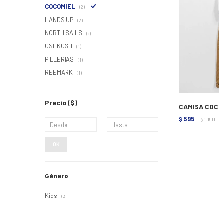
COCOMIEL
(2)
HANDS UP
(2)
NORTH SAILS
(5)
OSHKOSH
(1)
PILLERIAS
(1)
REEMARK
(1)
Precio
($)
CAMISA COC
595
$
1.190
$
OK
Género
Kids
(2)