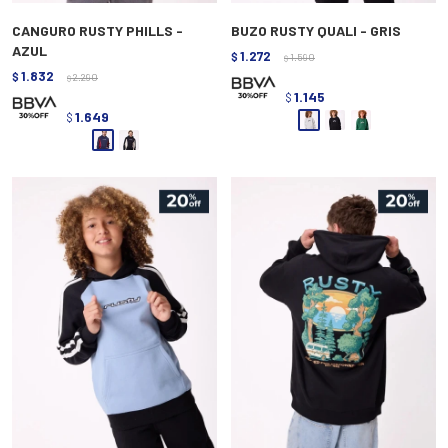
CANGURO RUSTY PHILLS -
BUZO RUSTY QUALI - GRIS
AZUL
1.272
$
1.590
$
1.832
$
2.290
$
1.145
$
1.649
$