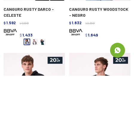
CANGURO RUSTY DARCO -
CANGURO RUSTY WOODSTOCK
CELESTE
- NEGRO
1.592
1.832
$
1.990
$
2.290
$
$
1.433
1.649
$
$