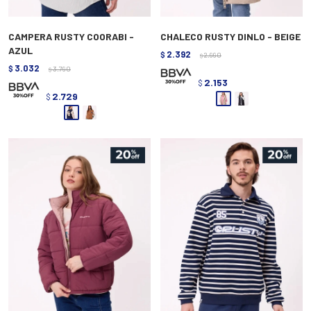
CAMPERA RUSTY COORABI -
CHALECO RUSTY DINLO - BEIGE
AZUL
2.392
$
2.990
$
3.032
$
3.790
$
2.153
$
2.729
$