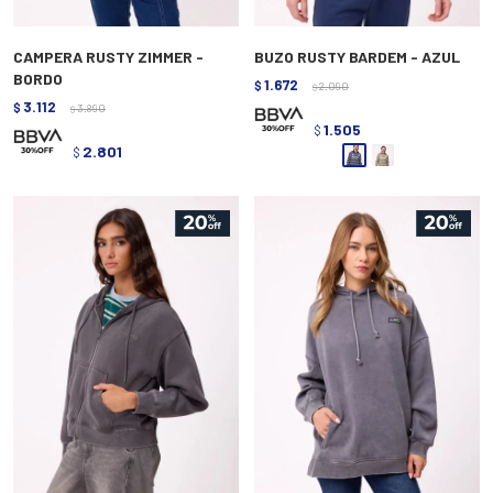
CAMPERA RUSTY ZIMMER -
BUZO RUSTY BARDEM - AZUL
BORDO
1.672
$
2.090
$
3.112
$
3.890
$
1.505
$
2.801
$