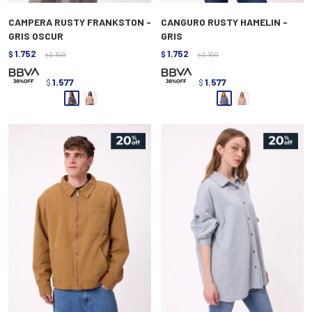
CAMPERA RUSTY FRANKSTON -
CANGURO RUSTY HAMELIN -
GRIS OSCUR
GRIS
1.752
1.752
$
2.190
$
2.190
$
$
1.577
1.577
$
$