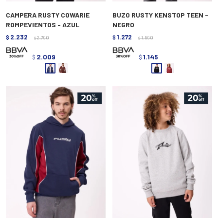
CAMPERA RUSTY COWARIE
BUZO RUSTY KENSTOP TEEN -
ROMPEVIENTOS - AZUL
NEGRO
2.232
1.272
$
2.790
$
1.590
$
$
2.009
1.145
$
$