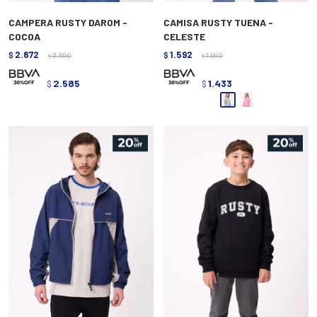
CAMPERA RUSTY DAROM -
CAMISA RUSTY TUENA -
COCOA
CELESTE
2.872
1.592
$
3.590
$
1.990
$
$
2.585
1.433
$
$