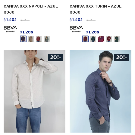
CAMISA OXX NAPOLI - AZUL
CAMISA OXX TURIN - AZUL
ROJO
ROJO
1.432
1.432
$
1.790
$
1.790
$
$
1.289
1.289
$
$