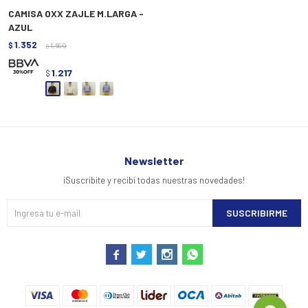
CAMISA OXX ZAJLE M.LARGA -
AZUL
1.352
$
1.690
$
1.217
$
Newsletter
¡Suscribite y recibí todas nuestras novedades!
SUSCRIBIRME



