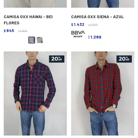
CAMISA OXX HAWAI - BEI
CAMISA OXX SIENA - AZUL
FLORES
1.432
$
1.790
$
645
$
1.290
$
1.289
$