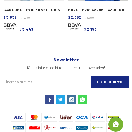
CANGURO LEVIS 38821 - GRIS
BUZO LEVIS 38796 - AZULINO
3.832
2.392
$
4.790
$
2.990
$
$
3.449
2.153
$
$
Newsletter
¡Suscribite y recibí todas nuestras novedades!
SUSCRIBIRME



