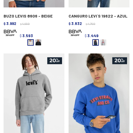
BUZO LEVIS 8606 - BEIGE
CANGURO LEVI´S 19622 - AZUL
3.992
3.832
$
4.990
$
4.790
$
$
3.593
3.449
$
$