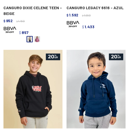
CANGURO DIXIE CELENE TEEN -
CANGURO LEGACY 6616 - AZUL
BEIGE
1.592
$
1.990
$
952
$
1.190
$
1.433
$
857
$