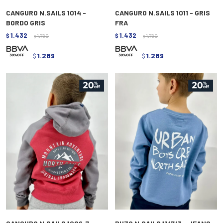
CANGURO N.SAILS 1014 -
CANGURO N.SAILS 1011 - GRIS
BORDO GRIS
FRA
1.432
1.432
$
1.790
$
1.790
$
$
1.289
1.289
$
$