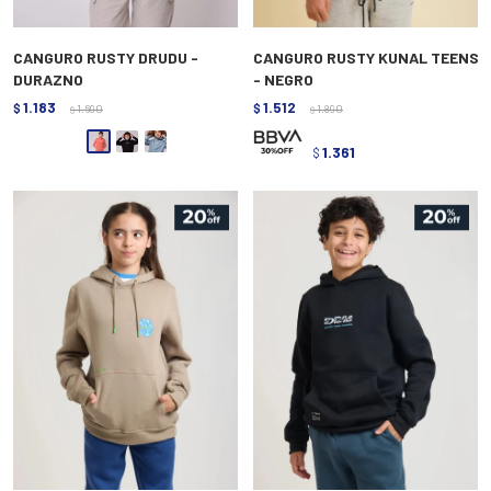
CANGURO RUSTY DRUDU -
CANGURO RUSTY KUNAL TEENS
DURAZNO
- NEGRO
1.183
1.512
$
1.690
$
1.890
$
$
1.361
$