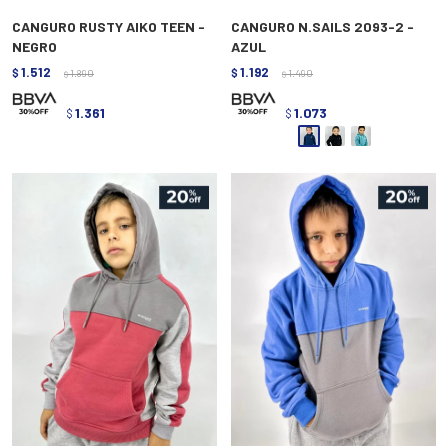
CANGURO RUSTY AIKO TEEN -
CANGURO N.SAILS 2093-2 -
NEGRO
AZUL
1.512
1.192
$
1.890
$
1.490
$
$
1.361
1.073
$
$