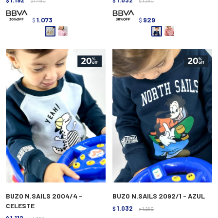
1.192
1.032
$
1.490
$
1.290
$
$
1.073
929
$
$
BUZO N.SAILS 2004/4 -
BUZO N.SAILS 2092/1 - AZUL
CELESTE
1.032
$
1.290
$
1.112