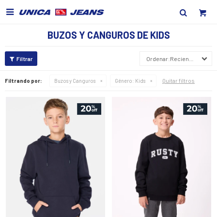

BUZOS Y CANGUROS DE KIDS
Recientes
Quitar filtros
Filtrando por:
Buzos y Canguros
Género:
Kids