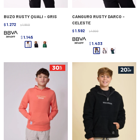
BUZO RUSTY QUALI - GRIS
CANGURO RUSTY DARCO -
CELESTE
1.272
$
1.590
$
1.592
$
1.990
$
1.145
$
1.433
$