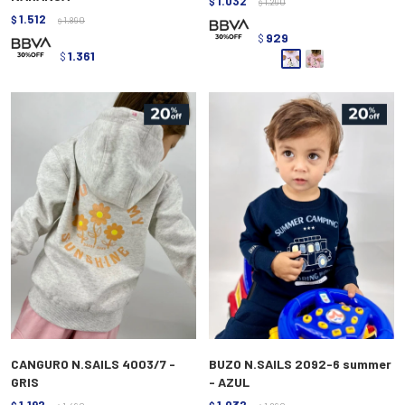
1.032
$
1.290
$
1.512
$
1.890
$
929
$
1.361
$
CANGURO N.SAILS 4003/7 -
BUZO N.SAILS 2092-6 summer
GRIS
- AZUL