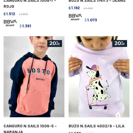
CANGURO N.SAILS 1006-7 -
BUZO N.SAILS 1147/3 - JEANS
ROJO
1.192
$
1.490
$
1.512
$
1.890
$
1.073
$
1.361
$
CANGURO N.SAILS 1006-5 -
BUZO N.SAILS 4002/9 - LILA
NARANJA