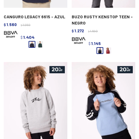
CANGURO LEGACY 6615 - AZUL
BUZO RUSTY KENSTOP TEEN -
NEGRO
1.560
$
1.950
$
1.272
$
1.590
$
1.404
$
1.145
$