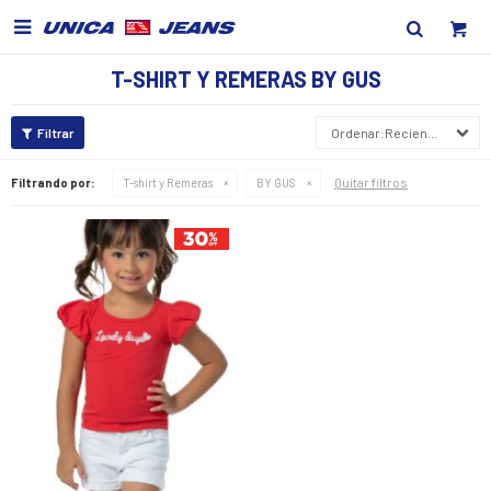

T-SHIRT Y REMERAS BY GUS
Recientes
Quitar filtros
Filtrando por:
T-shirt y Remeras
BY GUS