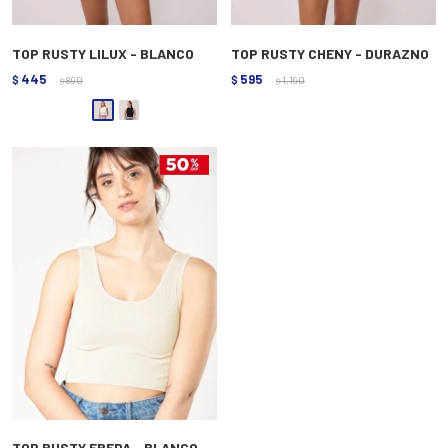
TOP RUSTY LILUX - BLANCO
TOP RUSTY CHENY - DURAZNO
445
595
$
890
$
1.190
$
$
TOP RUSTY FREDA - BLANCO