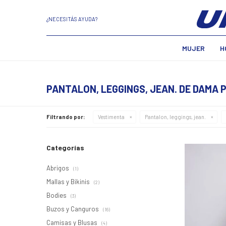
¿NECESITÁS AYUDA?
MUJER
H
PANTALON, LEGGINGS, JEAN. DE DAMA P
Filtrando por:
Vestimenta
Pantalon, leggings, jean.
Categorías
Abrigos
(1)
Mallas y Bikinis
(2)
Bodies
(3)
Buzos y Canguros
(16)
Camisas y Blusas
(4)