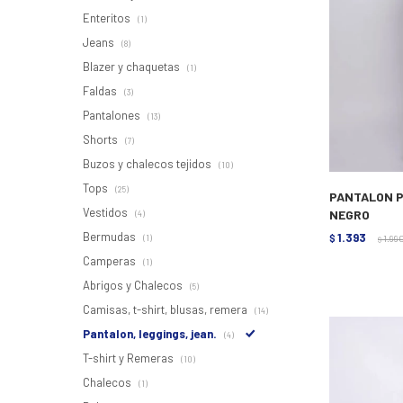
Enteritos
(1)
Jeans
(8)
Blazer y chaquetas
(1)
Faldas
(3)
Pantalones
(13)
Shorts
(7)
Buzos y chalecos tejidos
(10)
Tops
(25)
PANTALON P
Vestidos
NEGRO
(4)
Bermudas
1.393
(1)
$
1.99
$
Camperas
(1)
Abrigos y Chalecos
(5)
Camisas, t-shirt, blusas, remera
(14)
Pantalon, leggings, jean.
(4)
T-shirt y Remeras
(10)
Chalecos
(1)