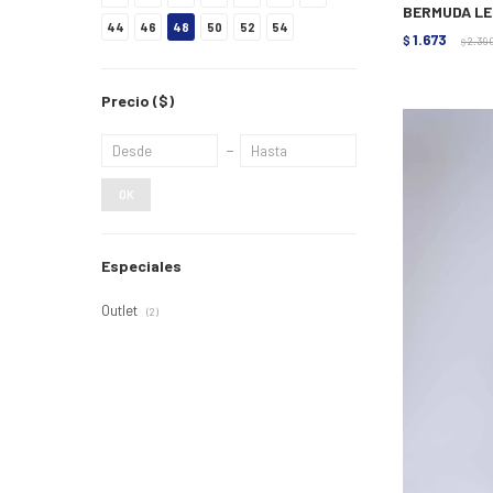
BERMUDA LE
44
46
48
50
52
54
1.673
$
2.39
$
Precio
($)
OK
Especiales
Outlet
(2)