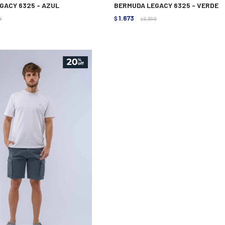
GACY 6325 - AZUL
BERMUDA LEGACY 6325 - VERDE
1.673
0
$
2.390
$