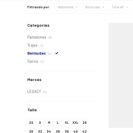
Filtrando por:
Vestimenta
Bermudas
Talle 48
Categorías
Pantalones
(9)
Trajes
(1)
Bermudas
(4)
Sacos
(1)
Marcas
LEGACY
(4)
Talle
XS
S
M
L
XL
XXL
28
30
32
34
36
38
40
42