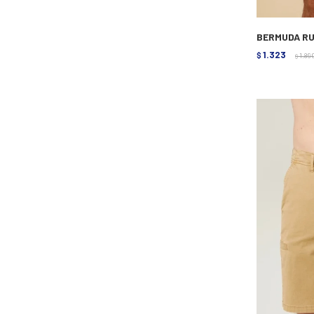
BERMUDA RU
1.323
$
1.89
$