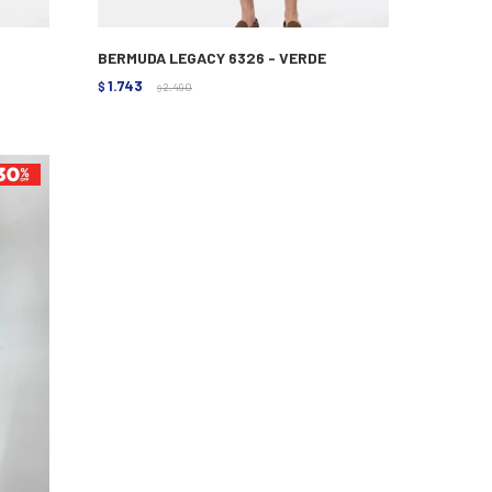
BERMUDA LEGACY 6326 - VERDE
1.743
$
2.490
$