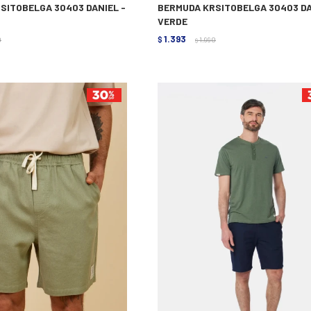
SITOBELGA 30403 DANIEL -
BERMUDA KRSITOBELGA 30403 DA
VERDE
1.393
0
$
1.990
$