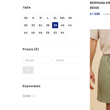
BERMUDA KR
Talle
BEIGE
1.393
$
1.99
$
XS
S
M
L
XL
XXL
28
30
32
34
36
38
40
42
44
46
48
50
52
54
Precio
($)
OK
Especiales
Outlet
(2)