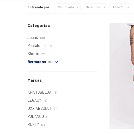
Filtrando por:
Vestimenta
Bermudas
Talle 38
Categorías
Jeans
(39)
Pantalones
(16)
Shorts
(2)
Bermudas
(8)
Marcas
KRISTOBELGA
(2)
LEGACY
(2)
OXX ABSOLUT
(1)
POLANCO
(1)
RUSTY
(2)