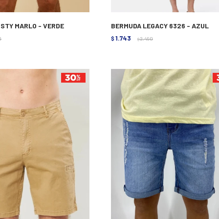
STY MARLO - VERDE
BERMUDA LEGACY 6326 - AZUL
1.743
0
$
2.490
$