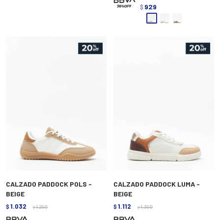
929
$
CALZADO PADDOCK POLS -
CALZADO PADDOCK LUMA -
BEIGE
BEIGE
1.032
1.112
$
1.290
$
1.390
$
$