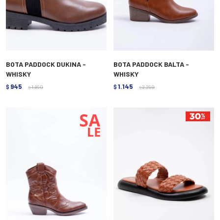
BOTA PADDOCK DUKINA -
BOTA PADDOCK BALTA -
WHISKY
WHISKY
945
1.145
$
1.890
$
2.290
$
$