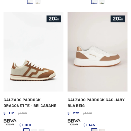
CALZADO PADDOCK
CALZADO PADDOCK CAGLIARY -
DRAGONETTE - BEI CARAME
BLA BEIG
1.112
1.272
$
1.390
$
1.590
$
$
1.001
1.145
$
$