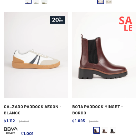
CALZADO PADDOCK AEGON -
BOTA PADDOCK MINSET -
BLANCO
BORDO
1.112
1.095
$
1.390
$
2.190
$
$
1.001
$