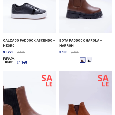
CALZADO PADDOCK ASCENDO -
BOTA PADDOCK HAROLA -
NEGRO
MARRON
1.272
895
$
1.590
$
1.790
$
$
1.145
$