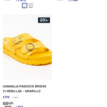
SANDALIA PADDOCK BRIDGE
C/HEBILLAS - AMARILLO
712
$
890
$
641
$