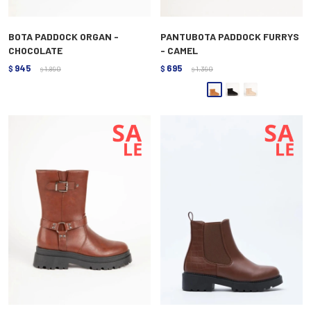
BOTA PADDOCK ORGAN -
PANTUBOTA PADDOCK FURRYS
CHOCOLATE
- CAMEL
945
695
$
1.890
$
1.390
$
$