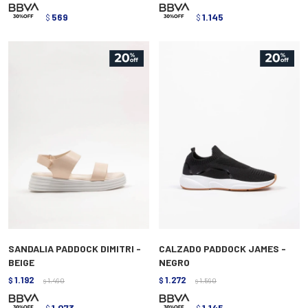
569
1.145
$
$
SANDALIA PADDOCK DIMITRI -
CALZADO PADDOCK JAMES -
BEIGE
NEGRO
1.192
1.272
$
1.490
$
1.590
$
$
1.073
1.145
$
$