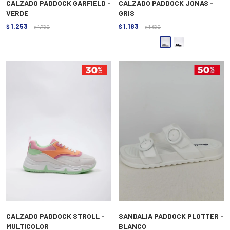
CALZADO PADDOCK GARFIELD -
CALZADO PADDOCK JONAS -
VERDE
GRIS
1.253
1.183
$
1.790
$
1.690
$
$
CALZADO PADDOCK STROLL -
SANDALIA PADDOCK PLOTTER -
MULTICOLOR
BLANCO