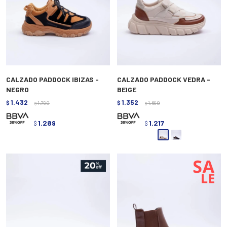
CALZADO PADDOCK IBIZAS -
CALZADO PADDOCK VEDRA -
NEGRO
BEIGE
1.432
1.352
$
1.790
$
1.690
$
$
1.289
1.217
$
$