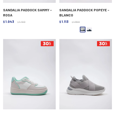
SANDALIA PADDOCK SAMMY -
SANDALIA PADDOCK POPEYE -
ROSA
BLANCO
1.043
1.113
$
1.490
$
1.590
$
$