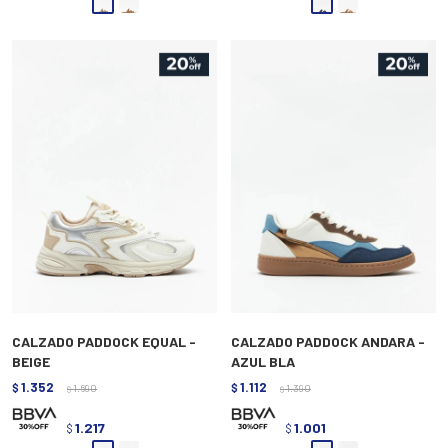
CALZADO PADDOCK EQUAL -
CALZADO PADDOCK ANDARA -
BEIGE
AZUL BLA
1.352
1.112
$
1.690
$
1.390
$
$
1.217
1.001
$
$