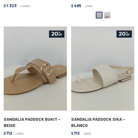
1.323
495
$
1.890
$
990
$
$
SANDALIA PADDOCK BUKIT -
SANDALIA PADDOCK SIKA -
BEIGE
BLANCO
712
712
$
890
$
890
$
$