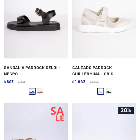
SANDALIA PADDOCK SELDI -
CALZADO PADDOCK
NEGRO
GUILLERMINA - GRIS
693
1.043
$
990
$
1.490
$
$