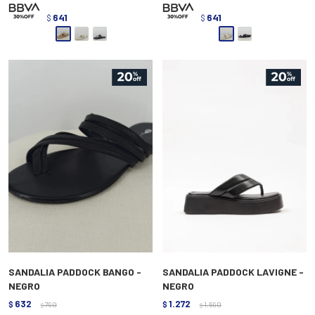
641
641
$
$
SANDALIA PADDOCK BANGO -
SANDALIA PADDOCK LAVIGNE -
NEGRO
NEGRO
632
1.272
$
790
$
1.590
$
$