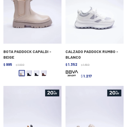
BOTA PADDOCK CAPALDI -
CALZADO PADDOCK RUMBO -
BEIGE
BLANCO
995
1.352
$
1.990
$
1.690
$
$
1.217
$