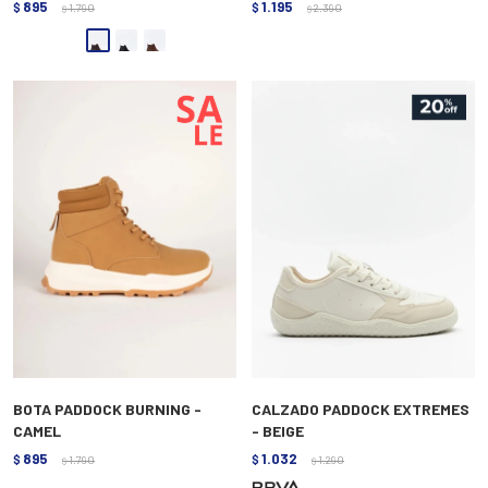
895
1.195
$
1.790
$
2.390
$
$
BOTA PADDOCK BURNING -
CALZADO PADDOCK EXTREMES
CAMEL
- BEIGE
895
1.032
$
1.790
$
1.290
$
$