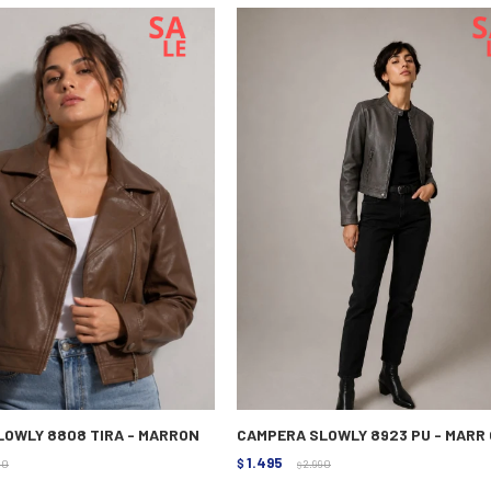
LOWLY 8808 TIRA - MARRON
CAMPERA SLOWLY 8923 PU - MARR
1.495
90
$
2.990
$