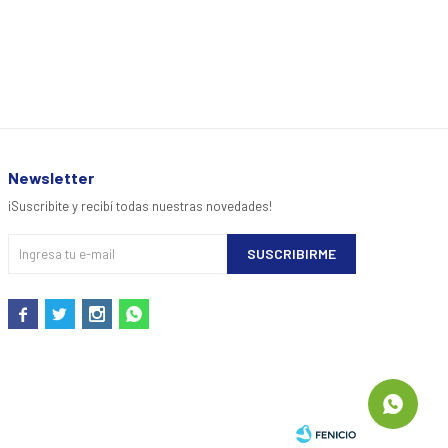
1.79
$
Newsletter
¡Suscribite y recibí todas nuestras novedades!
SUSCRIBIRME



