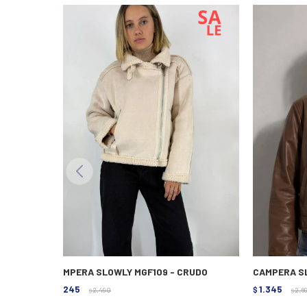
CAMPERA SLOWLY MGF109 - CRUDO
CAMPERA S
1.245
1.345
$
2.490
$
2.6
$
$