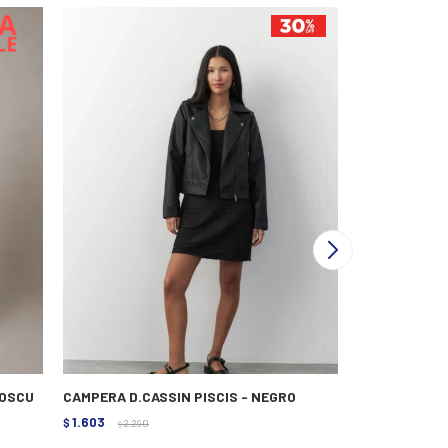
 OSCU
CAMPERA D.CASSIN PISCIS - NEGRO
CAMPERA RUS
1.603
1.992
$
2.290
$
2.490
$
$