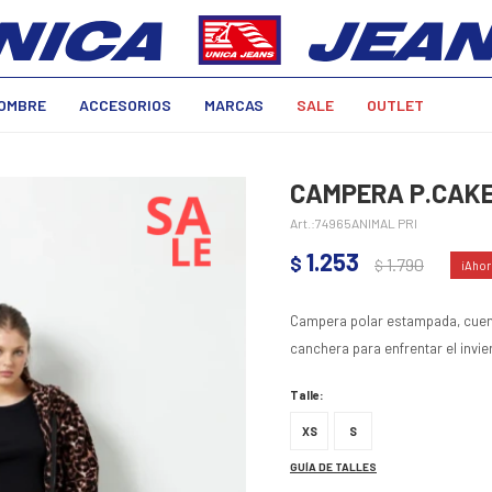
OMBRE
ACCESORIOS
MARCAS
SALE
OUTLET
CAMPERA P.CAKE
74965ANIMAL PRI
1.253
$
1.790
$
Campera polar estampada, cuent
canchera para enfrentar el invie
Talle:
XS
S
GUÍA DE TALLES