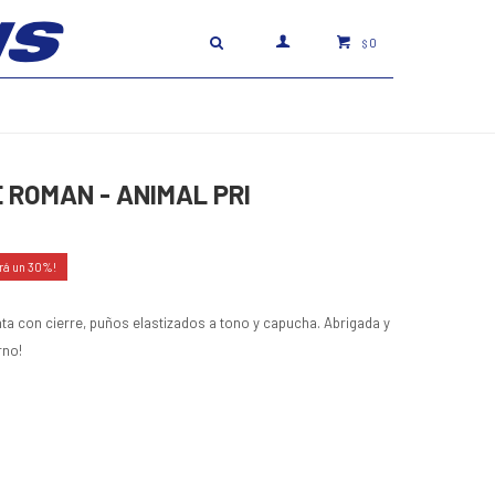
0
$
 ROMAN - ANIMAL PRI
30
a con cierre, puños elastizados a tono y capucha. Abrigada y
rno!