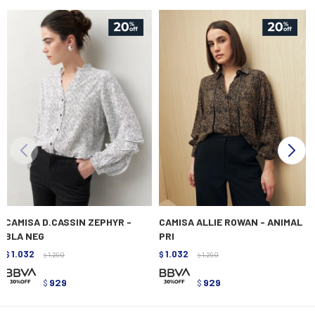
CAMISA D.CASSIN ZEPHYR -
CAMISA ALLIE ROWAN - ANIMAL
BLA NEG
PRI
1.032
1.032
$
1.290
$
1.290
$
$
929
929
$
$