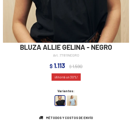
BLUZA ALLIE GELINA - NEGRO
77811NEGRO
1.113
$
1.590
$
30
Variantes:
MÉTODOS Y COSTOS DE ENVÍO