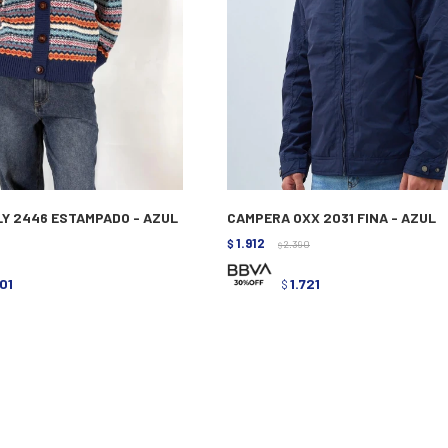
Y 2446 ESTAMPADO - AZUL
CAMPERA OXX 2031 FINA - AZUL
1.912
$
2.390
$
001
1.721
$