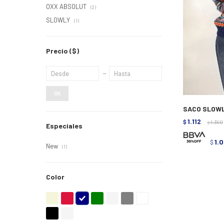
OXX ABSOLUT
(2)
SLOWLY
(1)
Precio
($)
OK
SACO SLOWL
1.112
$
1.390
$
Especiales
1.
$
New
(1)
Color