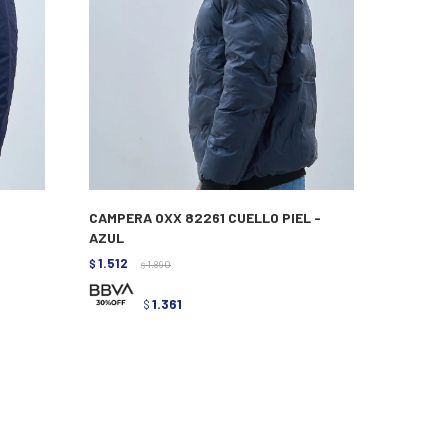
CAMPERA OXX 82261 CUELLO PIEL -
AZUL
1.512
$
1.890
$
1.361
$