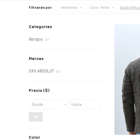
Quitar filtro
Filtrando por:
Vestimenta
Color:
Verde
Categorías
Abrigos
(2)
Marcas
OXX ABSOLUT
(2)
Precio
($)
OK
Color