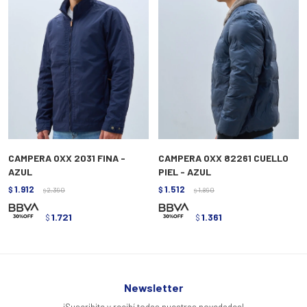
CAMPERA OXX 2031 FINA -
CAMPERA OXX 82261 CUELLO
AZUL
PIEL - AZUL
1.912
1.512
$
2.390
$
1.890
$
$
1.721
1.361
$
$
Newsletter
¡Suscribite y recibí todas nuestras novedades!