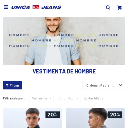

VESTIMENTA DE HOMBRE
Recientes
Quitar filtros
Filtrando por:
Vestimenta
Color:
Azul